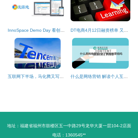
InnoSpace Demo Day 看创业者如何击碎“资本寒冬”零度
DT电商4月12日融资榜单 又一家独角兽公司崛起
互联网下半场，马化腾又写了一封信 个人互联网服务的边界与进化
什么是网络营销 解读个人互联网服务的机会与窍门
地址：福建省福州市鼓楼区五一中路29号龙华大厦一层104-2店面
电话：1360545**