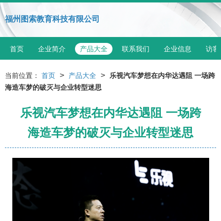
福州图索教育科技有限公司
首页
企业简介
产品大全
联系我们
企业信息
访客
>
>
当前位置：
首页
产品大全
乐视汽车梦想在内华达遇阻 一场跨
海造车梦的破灭与企业转型迷思
乐视汽车梦想在内华达遇阻 一场跨
海造车梦的破灭与企业转型迷思